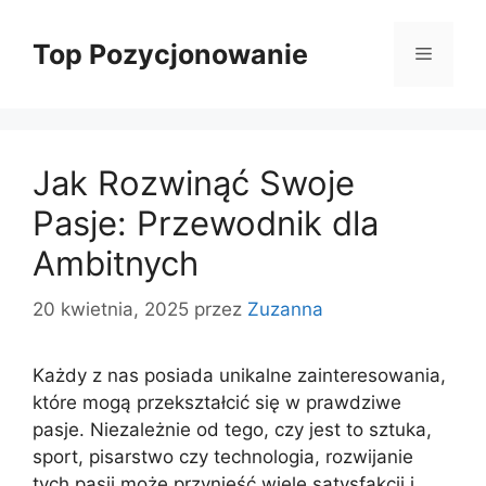
Przejdź
do
Top Pozycjonowanie
Menu
treści
Jak Rozwinąć Swoje
Pasje: Przewodnik dla
Ambitnych
20 kwietnia, 2025
przez
Zuzanna
Każdy z nas posiada unikalne zainteresowania,
które mogą przekształcić się w prawdziwe
pasje. Niezależnie od tego, czy jest to sztuka,
sport, pisarstwo czy technologia, rozwijanie
tych pasji może przynieść wiele satysfakcji i