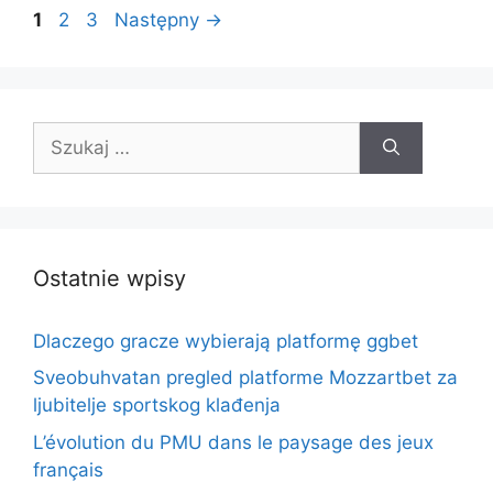
Strona
Strona
Strona
1
2
3
Następny
→
Szukaj:
Ostatnie wpisy
Dlaczego gracze wybierają platformę ggbet
Sveobuhvatan pregled platforme Mozzartbet za
ljubitelje sportskog klađenja
L’évolution du PMU dans le paysage des jeux
français