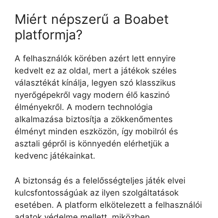
Miért népszerű a Boabet
platformja?
A felhasználók körében azért lett ennyire
kedvelt ez az oldal, mert a játékok széles
választékát kínálja, legyen szó klasszikus
nyerőgépekről vagy modern élő kaszinó
élményekről. A modern technológia
alkalmazása biztosítja a zökkenőmentes
élményt minden eszközön, így mobilról és
asztali gépről is könnyedén elérhetjük a
kedvenc játékainkat.
A biztonság és a felelősségteljes játék elvei
kulcsfontosságúak az ilyen szolgáltatások
esetében. A platform elkötelezett a felhasználói
adatok védelme mellett, miközben