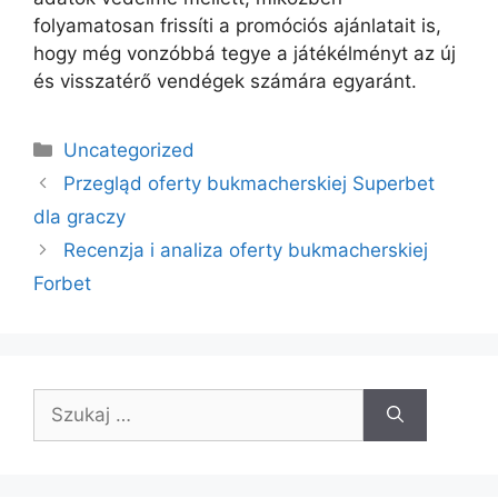
folyamatosan frissíti a promóciós ajánlatait is,
hogy még vonzóbbá tegye a játékélményt az új
és visszatérő vendégek számára egyaránt.
Kategorie
Uncategorized
Przegląd oferty bukmacherskiej Superbet
dla graczy
Recenzja i analiza oferty bukmacherskiej
Forbet
Szukaj: