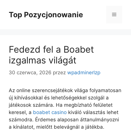
Przejdź
do
Top Pozycjonowanie
Menu
treści
Fedezd fel a Boabet
izgalmas világát
30 czerwca, 2026
przez
wpadminerlzp
Az online szerencsejátékok világa folyamatosan
új kihívásokkal és lehetőségekkel szolgál a
játékosok számára. Ha megbízható felületet
keresel, a
boabet casino
kiváló választás lehet
számodra. Érdemes alaposan áttanulmányozni
a kínálatot, mielőtt belevágnál a játékba.